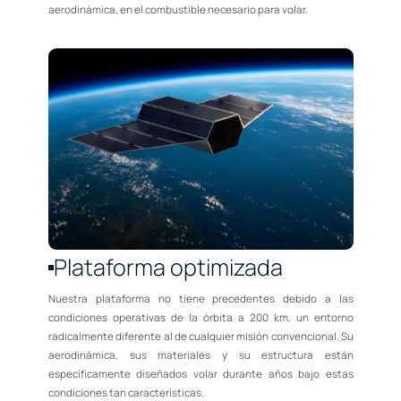
aerodinámica, en el combustible necesario para volar.
Plataforma optimizada
Nuestra plataforma no tiene precedentes debido a las
condiciones operativas de la órbita a 200 km, un entorno
radicalmente diferente al de cualquier misión convencional. Su
aerodinámica, sus materiales y su estructura están
específicamente diseñados volar durante años bajo estas
condiciones tan características.