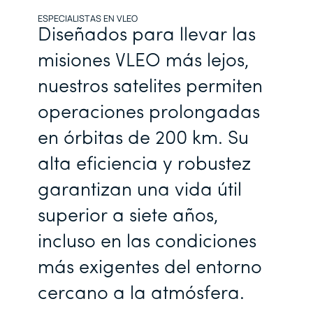
ESPECIALISTAS EN VLEO
D
i
s
e
ñ
a
d
o
s
p
a
r
a
l
l
e
v
a
r
l
a
s
m
i
s
i
o
n
e
s
V
L
E
O
m
á
s
l
e
j
o
s
,
n
u
e
s
t
r
o
s
s
a
t
e
l
i
t
e
s
p
e
r
m
i
t
e
n
o
p
e
r
a
c
i
o
n
e
s
p
r
o
l
o
n
g
a
d
a
s
e
n
ó
r
b
i
t
a
s
d
e
2
0
0
k
m
.
S
u
a
l
t
a
e
f
i
c
i
e
n
c
i
a
y
r
o
b
u
s
t
e
z
g
a
r
a
n
t
i
z
a
n
u
n
a
v
i
d
a
ú
t
i
l
s
u
p
e
r
i
o
r
a
s
i
e
t
e
a
ñ
o
s
,
i
n
c
l
u
s
o
e
n
l
a
s
c
o
n
d
i
c
i
o
n
e
s
m
á
s
e
x
i
g
e
n
t
e
s
d
e
l
e
n
t
o
r
n
o
c
e
r
c
a
n
o
a
l
a
a
t
m
ó
s
f
e
r
a
.